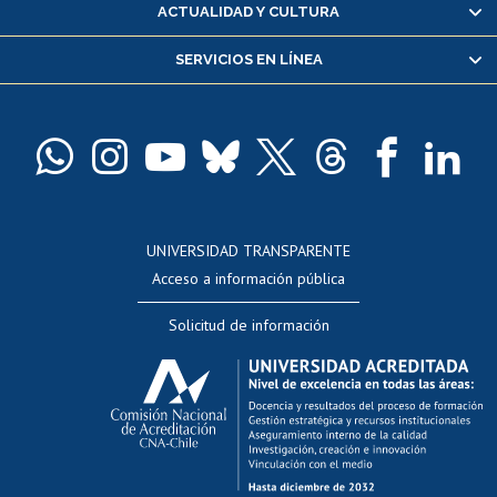
Certificado de alumno regular
ACTUALIDAD Y CULTURA
Servicio médico y dental
SERVICIOS EN LÍNEA
Pago de arancel y crédito alumnos
Pago de arancel y crédito exalumnos
Certificado de títulos y grados
Docentes
Postulación a concursos internos de investigación
Consulta a bases de datos
UNIVERSIDAD TRANSPARENTE
Perfeccionamiento
Acceso a información pública
Editar Portafolio Académico
Solicitud de información
Evaluación docente
Calificación académica
Postulación al AUCAI
Funcionarias/os
Cursos internos de capacitación
Bienestar del personal