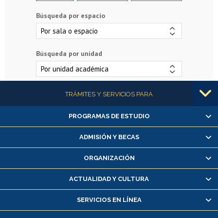
Búsqueda por espacio
Búsqueda por unidad
Más información
TRÁMITES Y SERVICIOS PARA
PROGRAMAS DE ESTUDIO
Alumnas/os y exalumnas/os
Matrícula en línea
ADMISIÓN Y BECAS
Inscripción y cambio de asignaturas
ORGANIZACIÓN
Consulta y certificado de notas
Certificado de alumno regular
ACTUALIDAD Y CULTURA
Servicio médico y dental
SERVICIOS EN LÍNEA
Pago de arancel y crédito alumnos
Pago de arancel y crédito exalumnos