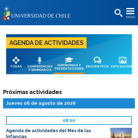
EXTENSIÓN
MENÚ
BIBLIOTECAS
LA UNIVERSIDAD
AGENDA DE ACTIVIDADES
Postulantes
Estudiantes
CEREMONIAS Y
TODAS
CONFERENCIAS
ENCUENTROS
EXPOSICIONES
Académicas/os
PRESENTACIONES
Y SEMINARIOS
Funcionarias/os
Próximas actividades
Egresadas/os
Jueves 06 de agosto de 2026
08:00
Agenda de actividades del Mes de las
Infancias