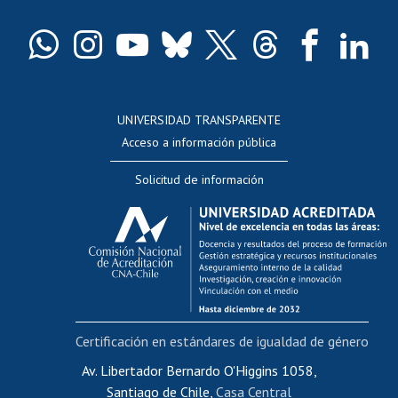
Certificado de títulos y grados
Docentes
Postulación a concursos internos de investigación
Consulta a bases de datos
UNIVERSIDAD TRANSPARENTE
Perfeccionamiento
Acceso a información pública
Editar Portafolio Académico
Solicitud de información
Evaluación docente
Calificación académica
Postulación al AUCAI
Funcionarias/os
Cursos internos de capacitación
Bienestar del personal
Certificación en estándares de igualdad de género
Portal de movilidad interna
Certificado de renta
Av. Libertador Bernardo O'Higgins 1058,
Santiago de Chile,
Casa Central
Certificado de renta honorarios