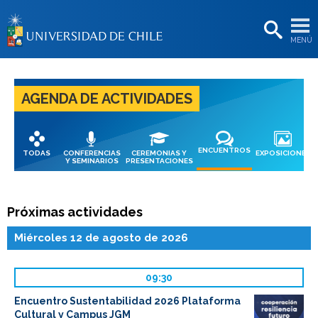
EXTENSIÓN
MENÚ
BIBLIOTECAS
LA UNIVERSIDAD
AGENDA DE ACTIVIDADES
Postulantes
Estudiantes
ENCUENTROS
TODAS
CONFERENCIAS
CEREMONIAS Y
EXPOSICIONES
Académicas/os
Y SEMINARIOS
PRESENTACIONES
Funcionarias/os
Próximas actividades
Egresadas/os
Miércoles 12 de agosto de 2026
09:30
Encuentro Sustentabilidad 2026 Plataforma
Cultural y Campus JGM