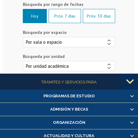
Hoy
Próx. 7 días
Próx. 30 días
Búsqueda por espacio
Búsqueda por unidad
Más información
TRÁMITES Y SERVICIOS PARA
PROGRAMAS DE ESTUDIO
Alumnas/os y exalumnas/os
Matrícula en línea
ADMISIÓN Y BECAS
Inscripción y cambio de asignaturas
ORGANIZACIÓN
Consulta y certificado de notas
Certificado de alumno regular
ACTUALIDAD Y CULTURA