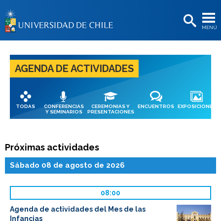
EXTENSIÓN
MENÚ
BIBLIOTECAS
LA UNIVERSIDAD
AGENDA DE ACTIVIDADES
Postulantes
Estudiantes
TODAS
CONFERENCIAS
CEREMONIAS Y
ENCUENTROS
EXPOSICIONES
Académicas/os
Y SEMINARIOS
PRESENTACIONES
Funcionarias/os
Próximas actividades
Egresadas/os
Sábado 08 de agosto de 2026
08:00
Agenda de actividades del Mes de las
Infancias