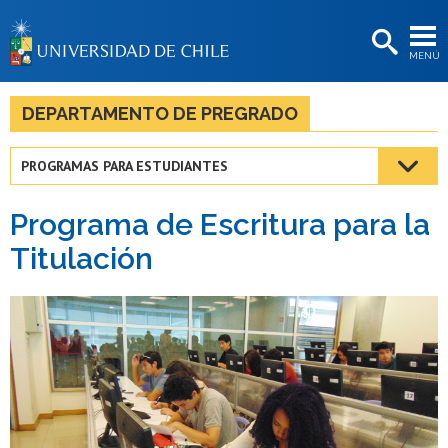
EXTENSIÓN
MENÚ
BIBLIOTECAS
LA UNIVERSIDAD
DEPARTAMENTO DE PREGRADO
Postulantes
PROGRAMAS PARA ESTUDIANTES
Estudiantes
Programa de Escritura para la
Académicas/os
Titulación
Funcionarias/os
Egresadas/os