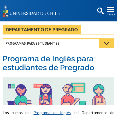
EXTENSIÓN
MENÚ
BIBLIOTECAS
LA UNIVERSIDAD
DEPARTAMENTO DE PREGRADO
Postulantes
PROGRAMAS PARA ESTUDIANTES
Estudiantes
Programa de Inglés para
Académicas/os
estudiantes de Pregrado
Funcionarias/os
Egresadas/os
Los cursos del
Programa de Inglés
del Departamento de