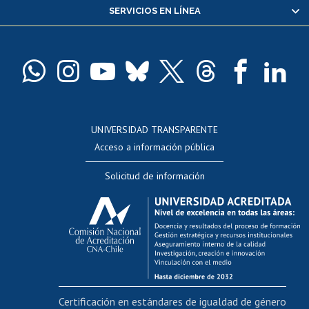
SERVICIOS EN LÍNEA
Pago de arancel y crédito alumnos
Pago de arancel y crédito exalumnos
Certificado de títulos y grados
Docentes
Postulación a concursos internos de investigación
Consulta a bases de datos
UNIVERSIDAD TRANSPARENTE
Perfeccionamiento
Acceso a información pública
Editar Portafolio Académico
Solicitud de información
Evaluación docente
Calificación académica
Postulación al AUCAI
Funcionarias/os
Cursos internos de capacitación
Bienestar del personal
Certificación en estándares de igualdad de género
Portal de movilidad interna