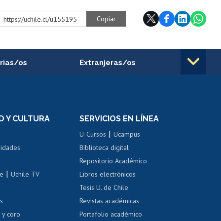
Copiar
https://uchile.cl/u155195
rias/os
Extranjeras/os
rnos de
Revalidación y reconocimiento
n
de títulos
el personal
Postulación al Programa de
Movilidad Estudiantil
D Y CULTURA
SERVICIOS EN LÍNEA
ovilidad interna
Inscripción de asignaturas
|
 de renta
U-Cursos
Ucampus
Cursos de español
 de renta
vidades
Biblioteca digital
Repositorio Académico
correo uchile
|
le
Uchile TV
Libros electrónicos
nas blancas
Tesis U. de Chile
os
Revistas académicas
, sexual y violencia
Denuncias administrativas
 y coro
Portafolio académico