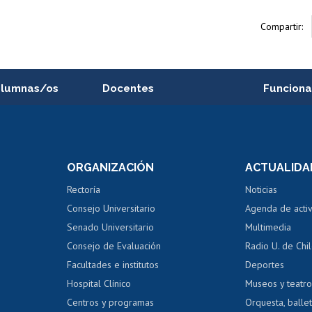
Compartir:
alumnas/os
Docentes
Funciona
Postulación a concursos
Cursos inte
internos de investigación
capacitació
e asignaturas
Consulta a bases de datos
Bienestar d
 de notas
ORGANIZACIÓN
ACTUALIDA
Perfeccionamiento
Portal de m
 regular
Editar Portafolio Académico
Certificado
Rectoría
Noticias
tal
Evaluación docente
Certificado
Consejo Universitario
Agenda de acti
dito alumnos
honorarios
Calificación académica
Senado Universitario
Multimedia
dito exalumnos
Gestión de 
Consejo de Evaluación
Radio U. de Chi
Postulación al AUCAI
y grados
Editar pági
Facultades e institutos
Deportes
Hospital Clínico
Museos y teatr
da tecnológica
Tarjeta TUI
Wifi
Acoso laboral
s
Centros y programas
Orquesta, ballet