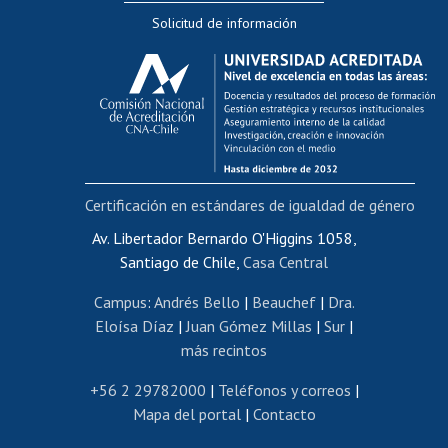
Solicitud de información
Evaluación docente
Calificación académica
Postulación al AUCAI
Funcionarias/os
Cursos internos de capacitación
Bienestar del personal
Certificación en estándares de igualdad de género
Portal de movilidad interna
Certificado de renta
Av. Libertador Bernardo O'Higgins 1058,
Santiago de Chile,
Casa Central
Certificado de renta honorarios
Gestión de correo uchile
Campus
:
Andrés Bello
|
Beauchef
|
Dra.
Editar páginas blancas
Eloísa Díaz
|
Juan Gómez Millas
|
Sur
|
más recintos
Extranjeras/os
Revalidación y reconocimiento de títulos
+56 2 29782000
|
Teléfonos y correos
|
Mapa del portal
|
Contacto
Postulación al Programa de Movilidad Estudiantil
Inscripción de asignaturas