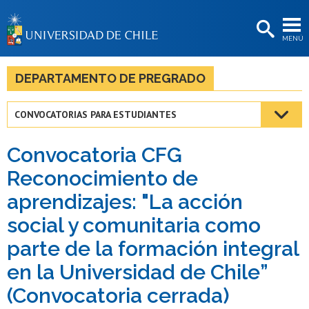
EXTENSIÓN
MENÚ
BIBLIOTECAS
LA UNIVERSIDAD
DEPARTAMENTO DE PREGRADO
Postulantes
CONVOCATORIAS PARA ESTUDIANTES
Estudiantes
Convocatoria CFG
Académicas/os
Reconocimiento de
Funcionarias/os
aprendizajes: "La acción
Egresadas/os
social y comunitaria como
parte de la formación integral
en la Universidad de Chile”
(Convocatoria cerrada)