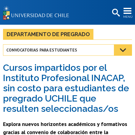
EXTENSIÓN
MENÚ
BIBLIOTECAS
LA UNIVERSIDAD
DEPARTAMENTO DE PREGRADO
Postulantes
CONVOCATORIAS PARA ESTUDIANTES
Estudiantes
Cursos impartidos por el
Académicas/os
Instituto Profesional INACAP,
Funcionarias/os
sin costo para estudiantes de
Egresadas/os
pregrado UCHILE que
resulten seleccionadas/os
Explora nuevos horizontes académicos y formativos
gracias al convenio de colaboración entre la