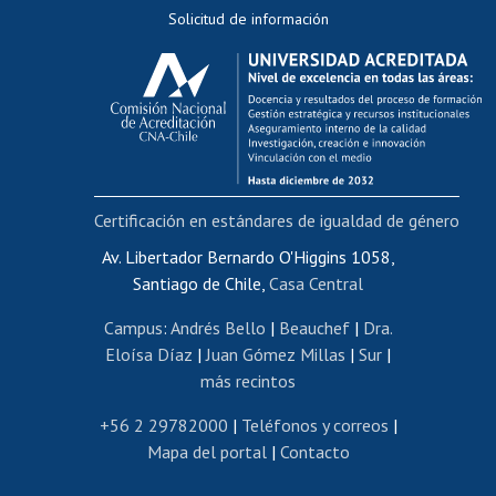
Solicitud de información
Evaluación docente
Calificación académica
Postulación al AUCAI
Funcionarias/os
Cursos internos de capacitación
Bienestar del personal
Certificación en estándares de igualdad de género
Portal de movilidad interna
Certificado de renta
Av. Libertador Bernardo O'Higgins 1058,
Santiago de Chile,
Casa Central
Certificado de renta honorarios
Gestión de correo uchile
Campus
:
Andrés Bello
|
Beauchef
|
Dra.
Editar páginas blancas
Eloísa Díaz
|
Juan Gómez Millas
|
Sur
|
más recintos
Extranjeras/os
Revalidación y reconocimiento de títulos
+56 2 29782000
|
Teléfonos y correos
|
Mapa del portal
|
Contacto
Postulación al Programa de Movilidad Estudiantil
Inscripción de asignaturas