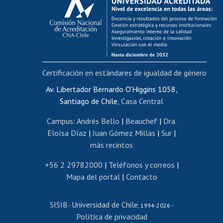
Postulación al AUCAI
Funcionarias/os
Cursos internos de capacitación
Bienestar del personal
Certificación en estándares de igualdad de género
Portal de movilidad interna
Certificado de renta
Av. Libertador Bernardo O'Higgins 1058,
Santiago de Chile,
Casa Central
Certificado de renta honorarios
Gestión de correo uchile
Campus
:
Andrés Bello
|
Beauchef
|
Dra.
Editar páginas blancas
Eloísa Díaz
|
Juan Gómez Millas
|
Sur
|
más recintos
Extranjeras/os
Revalidación y reconocimiento de títulos
+56 2 29782000
|
Teléfonos y correos
|
Mapa del portal
|
Contacto
Postulación al Programa de Movilidad Estudiantil
Inscripción de asignaturas
SISIB
Universidad de Chile
Cursos de español
-
, 1994-2026 -
Política de privacidad