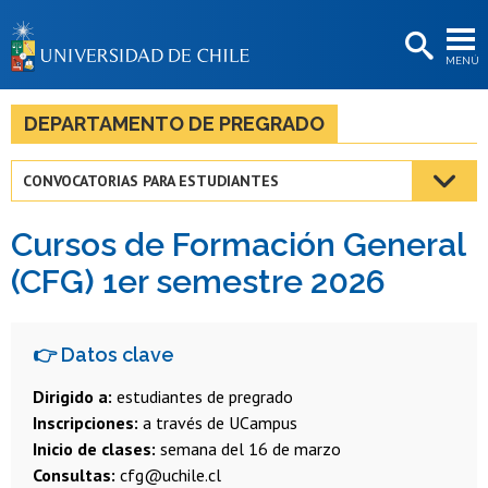
EXTENSIÓN
MENÚ
BIBLIOTECAS
LA UNIVERSIDAD
DEPARTAMENTO DE PREGRADO
Postulantes
CONVOCATORIAS PARA ESTUDIANTES
Estudiantes
Cursos de Formación General
Académicas/os
(CFG) 1er semestre 2026
Funcionarias/os
Egresadas/os
👉 Datos clave
Dirigido a:
estudiantes de pregrado
Inscripciones:
a través de UCampus
Inicio de clases:
semana del 16 de marzo
Consultas:
cfg@uchile.cl