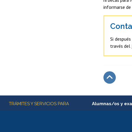
informarse de 
Conta
Si después
través del
Subir
Más información
TRÁMITES Y SERVICIOS PARA
Alumnas/os y ex
Matrícula en línea
Inscripción y cambio d