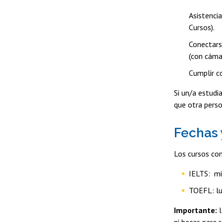
Asistenci
Cursos).
Conectars
(con cámar
Cumplir co
Si un/a estudi
que otra pers
Fechas 
Los cursos co
IELTS: mié
TOEFL: lu
Importante:
l
ni becas para 