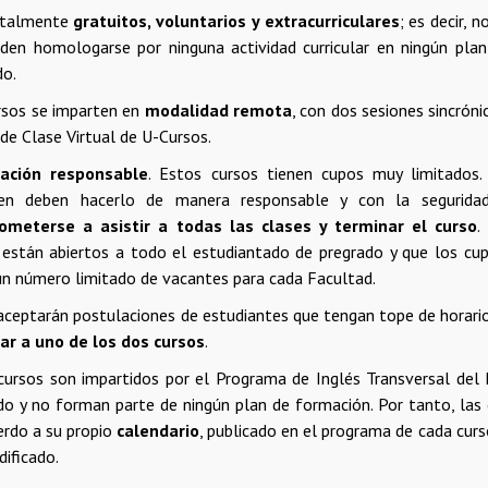
otalmente
gratuitos, voluntarios y extracurriculares
; es decir, n
den homologarse por ninguna actividad curricular en ningún pla
do.
rsos se imparten en
modalidad remota
, con dos sesiones sincróni
de Clase Virtual de U-Cursos.
lación responsable
. Estos cursos tienen cupos muy limitados.
len deben hacerlo de manera responsable y con la segurida
meterse a asistir a todas las clases y terminar el curso
.
 están abiertos a todo el estudiantado de pregrado y que los cup
un número limitado de vacantes para cada Facultad.
aceptarán postulaciones de estudiantes que tengan tope de horari
ar a uno de los dos cursos
.
cursos son impartidos por el Programa de Inglés Transversal de
do y no forman parte de ningún plan de formación. Por tanto, las 
erdo a su propio
calendario
, publicado en el programa de cada curs
dificado.