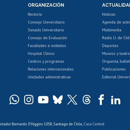
 de notas
ORGANIZACIÓN
ACTUALIDA
Perfeccionamiento
Portal de m
 regular
Editar Portafolio Académico
Certificado
Rectoría
Noticias
tal
Evaluación docente
Certificado
Consejo Universitario
Agenda de acti
dito alumnos
honorarios
Calificación académica
Senado Universitario
Multimedia
dito exalumnos
Gestión de 
Consejo de Evaluación
Radio U. de Chi
Postulación al AUCAI
y grados
Editar pági
Facultades e institutos
Deportes
Hospital Clínico
Museos y teatr
da tecnológica
Tarjeta TUI
Wifi
Acoso laboral
s
Centros y programas
Orquesta, ballet
Relaciones internacionales
Publicaciones
Unidades administrativas
Editorial Univers
bertador Bernardo O'Higgins 1058, Santiago de Chile,
Casa Central