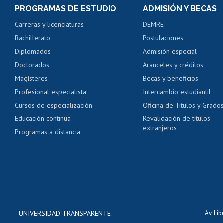
Consulta y certificado
PROGRAMAS DE ESTUDIO
ADMISIÓN Y BECAS
Certificado de alumno
Carreras y licenciaturas
DEMRE
Servicio médico y den
Bachillerato
Postulaciones
Pago de arancel y cré
Diplomados
Admisión especial
Pago de arancel y cré
Doctorados
Aranceles y créditos
Certificado de títulos 
Magísteres
Becas y beneficios
Profesional especialista
Intercambio estudiantil
Mi Uchile
Ayu
Cursos de especialización
Oficina de Títulos y Grado
Educación continua
Revalidación de títulos
extranjeros
Programas a distancia
UNIVERSIDAD TRANSPARENTE
Av. Li