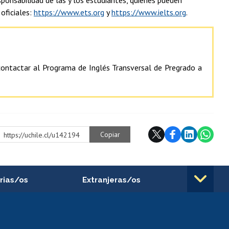
 oficiales:
https://www.ets.org
y
https://www.ielts.org
.
contactar al Programa de Inglés Transversal de Pregrado a
Copiar
https://uchile.cl/u142194
rias/os
Extranjeras/os
rnos de
Revalidación y reconocimiento
n
de títulos
el personal
Postulación al Programa de