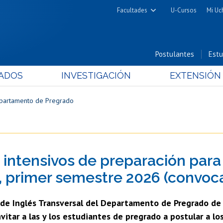
Facultades
U-Cursos
Mi Uc
Arquitectura y Urbanismo
Ciencias
Postulantes
Estu
Cs. Físicas y Matemáticas
ADOS
INVESTIGACIÓN
EXTENSIÓN
Cs. Químicas y Farmacéuticas
Cs. Veterinarias y Pecuarias
partamento de Pregrado
Derecho
Filosofía y Humanidades
Medicina
 intensivos de preparación para
Estudios Avanzados en Educación
Nutrición y Tecnología de
 primer semestre 2026 (convoca
Alimentos
 de Inglés Transversal del Departamento de Pregrado de 
vitar a las y los estudiantes de pregrado a postular a lo