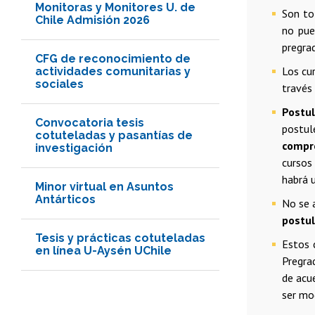
Monitoras y Monitores U. de
Son t
Chile Admisión 2026
no pue
pregra
CFG de reconocimiento de
Los cu
actividades comunitarias y
sociales
través 
Postu
Convocatoria tesis
postu
cotuteladas y pasantías de
compro
investigación
cursos
habrá 
Minor virtual en Asuntos
Antárticos
No se 
postul
Tesis y prácticas cotuteladas
Estos 
en línea U-Aysén UChile
Pregra
de acu
ser mo