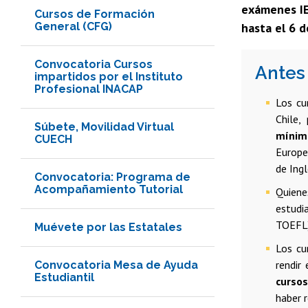
exámenes IE
Cursos de Formación
General (CFG)
hasta el 6 de
Convocatoria Cursos
Antes
impartidos por el Instituto
Profesional INACAP
Los cu
Chile,
Súbete, Movilidad Virtual
mínimo
CUECH
Europe
de Ingl
Convocatoria: Programa de
Acompañamiento Tutorial
Quien
estudi
TOEFL
Muévete por las Estatales
Los cu
rendir
Convocatoria Mesa de Ayuda
Estudiantil
cursos
haber r