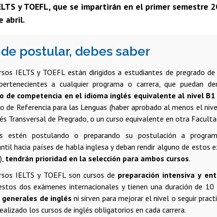
LTS y TOEFL, que se impartirán en el primer semestre 20
 abril.
 de postular, debes saber
rsos IELTS y TOEFL están dirigidos a estudiantes de pregrado de 
 pertenecientes a cualquier programa o carrera, que puedan 
 de competencia en el idioma inglés equivalente al nivel B1
o de Referencia para las Lenguas (haber aprobado al menos el niv
és Transversal de Pregrado, o un curso equivalente en otra Faculta
es estén postulando o preparando su postulación a program
antil hacia países de habla inglesa y deban rendir alguno de estos
),
tendrán prioridad en la selección para ambos cursos
.
rsos IELTS y TOEFL son cursos de
preparación intensiva y en
 estos dos exámenes internacionales y tienen una duración de 1
 generales de inglés
ni sirven para mejorar el nivel o seguir pra
ealizado los cursos de inglés obligatorios en cada carrera.