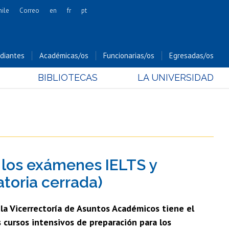
hile
Correo
en
fr
pt
Artes
Cs. Agronómicas
diantes
Académicas/os
Funcionarias/os
Egresadas/os
Cs. Forestales y Conservación
BIBLIOTECAS
LA UNIVERSIDAD
Cs. Sociales
Comunicación e Imagen
Economía y Negocios
Gobierno
Odontología
 los exámenes IELTS y
Estudios Internacionales
Bachillerato
toria cerrada)
Hospital Clínico
la Vicerrectoría de Asuntos Académicos tiene el
s cursos intensivos de preparación para los