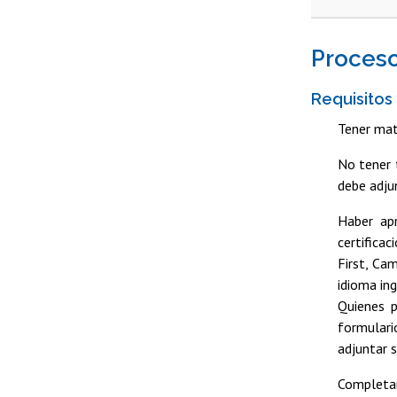
Proceso
Requisitos
Tener mat
No tener 
debe adju
Haber apr
certifica
First, Ca
idioma in
Quienes p
formulari
adjuntar 
Completar