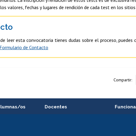
los valores, fechas y lugares de rendición de cada test en los sitios
cto
 de leer esta convocatoria tienes dudas sobre el proceso, puedes 
Formulario de Contacto
Compartir:
alumnas/os
Docentes
Funciona
Postulación a concursos
Cursos inte
internos de investigación
capacitació
e asignaturas
Consulta a bases de datos
Bienestar d