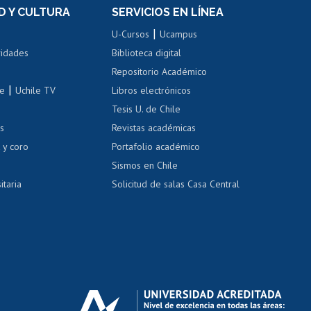
Movilidad Estudiantil
D Y CULTURA
SERVICIOS EN LÍNEA
ovilidad interna
Inscripción de asignaturas
|
 de renta
U-Cursos
Ucampus
Cursos de español
 de renta
vidades
Biblioteca digital
Repositorio Académico
correo uchile
|
le
Uchile TV
Libros electrónicos
nas blancas
Tesis U. de Chile
os
Revistas académicas
, sexual y violencia
Denuncias administrativas
 y coro
Portafolio académico
Sismos en Chile
itaria
Solicitud de salas Casa Central