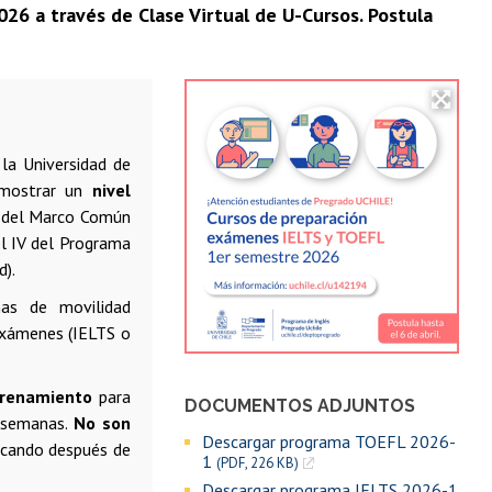
26 a través de Clase Virtual de U-Cursos. Postula
la Universidad de
demostrar un
nivel
del Marco Común
el IV del Programa
d).
as de movilidad
 exámenes (IELTS o
trenamiento
para
DOCUMENTOS ADJUNTOS
0 semanas.
No son
Descargar programa TOEFL 2026-
cticando después de
1
(PDF, 226 KB)
Descargar programa IELTS 2026-1