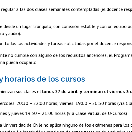
a regular a las dos clases semanales contempladas (el docente respo
e desde un lugar tranquilo, con conexión estable y con un equipo ad
a y audio).
n todas las actividades y tareas solicitadas por el docente respon
ante no cumple con alguno de los requisitos anteriores, el Programa
ona pueda ocuparlo.
y horarios de los cursos
mienzan sus clases el
lunes 27 de abril y terminan el viernes 3 d
rcoles, 20:30 – 22:00 horas; viernes, 19:00 – 20:30 horas (vía Clase
nes y jueves 19:30 – 21:00 horas (vía Clase Virtual de U-Cursos)
a Universidad de Chile no aplica ninguno de los exámenes para los
rendirlos. La inscripción y rendición de estos tests es de exclusiva r