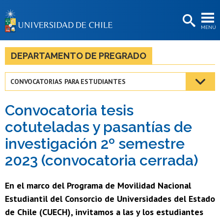
EXTENSIÓN
MENÚ
BIBLIOTECAS
LA UNIVERSIDAD
DEPARTAMENTO DE PREGRADO
Postulantes
CONVOCATORIAS PARA ESTUDIANTES
Estudiantes
Convocatoria tesis
Académicas/os
cotuteladas y pasantías de
Funcionarias/os
investigación 2º semestre
Egresadas/os
2023 (convocatoria cerrada)
En el marco del Programa de Movilidad Nacional
Estudiantil del Consorcio de Universidades del Estado
de Chile (CUECH), invitamos a las y los estudiantes