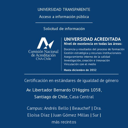
Consulta a bases de datos
UNIVERSIDAD TRANSPARENTE
Perfeccionamiento
Acceso a información pública
Editar Portafolio Académico
Solicitud de información
Evaluación docente
Calificación académica
Postulación al AUCAI
Funcionarias/os
Cursos internos de capacitación
Bienestar del personal
Certificación en estándares de igualdad de género
Portal de movilidad interna
Certificado de renta
Av. Libertador Bernardo O'Higgins 1058,
Santiago de Chile,
Casa Central
Certificado de renta honorarios
Gestión de correo uchile
Campus
:
Andrés Bello
|
Beauchef
|
Dra.
Editar páginas blancas
Eloísa Díaz
|
Juan Gómez Millas
|
Sur
|
más recintos
Extranjeras/os