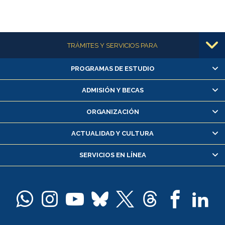
Más información
TRÁMITES Y SERVICIOS PARA
PROGRAMAS DE ESTUDIO
Alumnas/os y exalumnas/os
Matrícula en línea
ADMISIÓN Y BECAS
Inscripción y cambio de asignaturas
ORGANIZACIÓN
Consulta y certificado de notas
Certificado de alumno regular
ACTUALIDAD Y CULTURA
Servicio médico y dental
SERVICIOS EN LÍNEA
Pago de arancel y crédito alumnos
Pago de arancel y crédito exalumnos
Certificado de títulos y grados
Docentes
Postulación a concursos internos de investigación