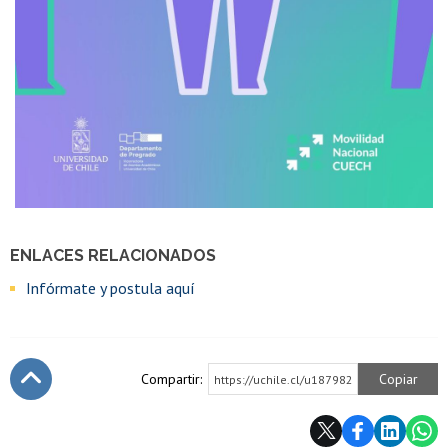
ENLACES RELACIONADOS
Infórmate y postula aquí
Compartir:
Copiar
https://uchile.cl/u187982
Subir